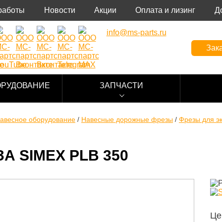
работы
Новости
Акции
Оплата и лизинг
Д
info@ms-parts.ru
Зака
ОРУДОВАНИЕ
ЗАПЧАСТИ
авесное оборудование
/
Навесные дорожные фрезы
/
Фрезы для э
А SIMEX PLB 350
Це