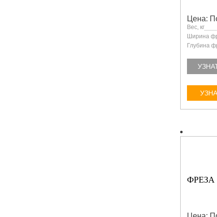
Цена: П
Вес, кг
Ширина фр
Глубина ф
УЗНА
УЗНА
ФРЕЗА 
Цена: П