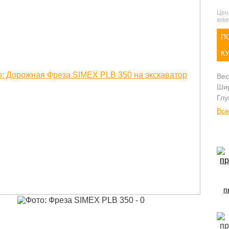
Цен
комп
П
К
Вес
Шир
Глу
Все
п