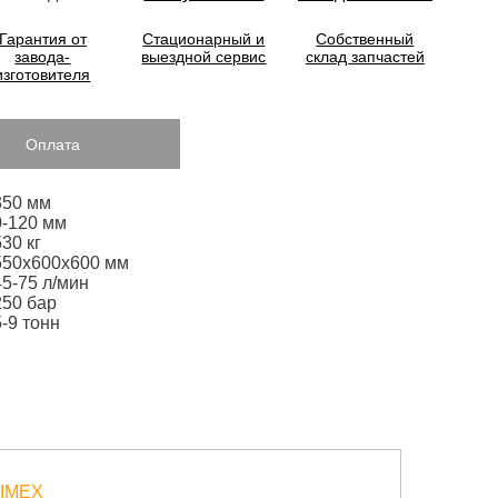
Гарантия от
Стационарный и
Собственный
завода-
выездной сервис
склад запчастей
изготовителя
Оплата
350 мм
0-120 мм
530 кг
550х600х600 мм
45-75 л/мин
250 бар
5-9 тонн