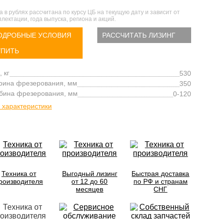
а в рублях рассчитана по курсу ЦБ на текущую дату и зависит от
лектации, года выпуска, региона и акций.
ОДРОБНЫЕ УСЛОВИЯ
РАССЧИТАТЬ ЛИЗИНГ
УПИТЬ
, кг
530
ина фрезерования, мм
350
бина фрезерования, мм
0-120
 характеристики
Техника от
Выгодный лизинг
Быстрая доставка
роизводителя
от 12 до 60
по РФ и странам
месяцев
СНГ