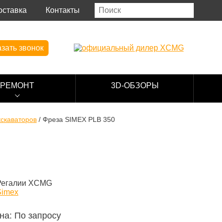
оставка
Контакты
зать звонок
РЕМОНТ
3D-ОБЗОРЫ
кскаваторов
/
Фреза SIMEX PLB 350
на: По запросу