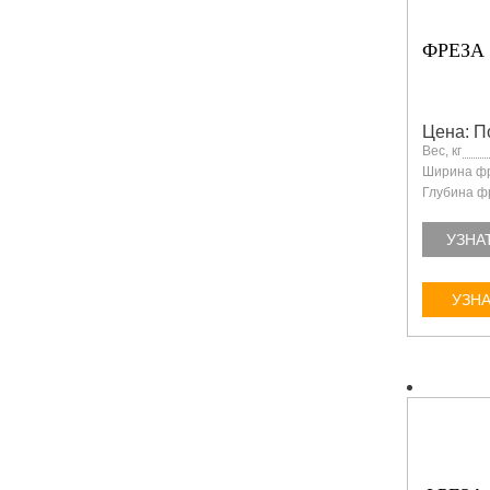
ФРЕЗА 
Цена: П
Вес, кг
Ширина фр
Глубина ф
УЗНА
УЗНА