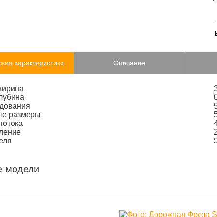
ские характеристики
Описание
ширина
лубина
удования
ые размеры
потока
вление
еля
е модели