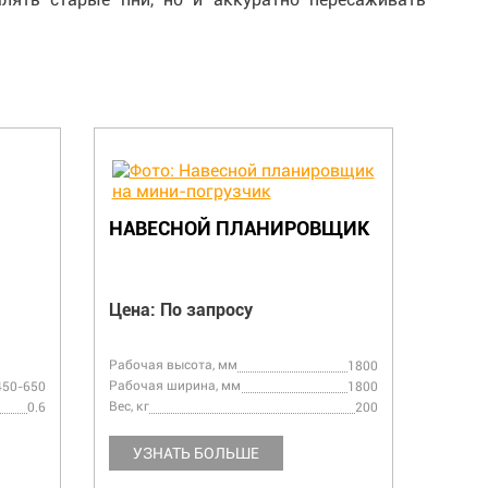
НАВЕСНОЙ ПЛАНИРОВЩИК
НАВ
ПНЕ
Цена: По запросу
Цена:
Диамет
Рабочая высота, мм
1800
Количе
Рабочая ширина, мм
450-650
1800
Скорос
Вес, кг
диска
0.6
200
УЗНАТЬ БОЛЬШЕ
УЗ