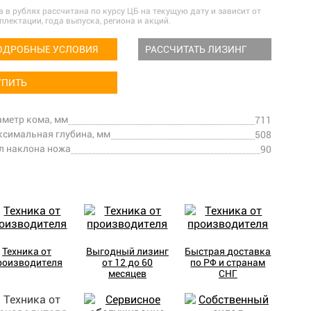
а в рублях рассчитана по курсу ЦБ на текущую дату и зависит от
плектации, года выпуска, региона и акций.
ОДРОБНЫЕ УСЛОВИЯ
РАССЧИТАТЬ ЛИЗИНГ
УПИТЬ
метр кома, мм
711
симальная глубина, мм
508
л наклона ножа
90
Техника от
Выгодный лизинг
Быстрая доставка
роизводителя
от 12 до 60
по РФ и странам
месяцев
СНГ