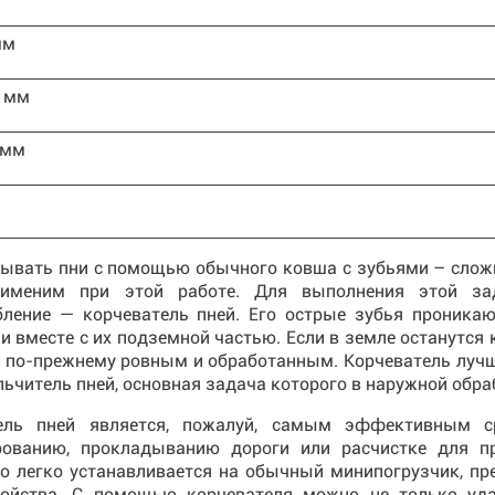
мм
 мм
 мм
ывать пни с помощью обычного ковша с зубьями – сложн
рименим при этой работе. Для выполнения этой за
бление — корчеватель пней. Его острые зубья проникаю
и вместе с их подземной частью. Если в земле останутся к
я по-прежнему ровным и обработанным. Корчеватель лучш
ьчитель пней, основная задача которого в наружной обра
тель пней является, пожалуй, самым эффективным 
рованию, прокладыванию дороги или расчистке для п
во легко устанавливается на обычный минипогрузчик, пр
ройства. С помощью корчевателя можно не только уда