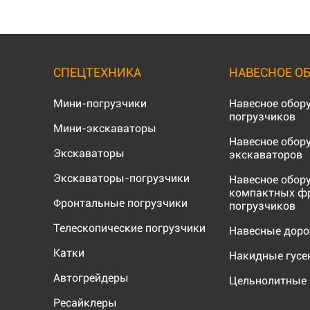
СПЕЦТЕХНИКА
НАВЕСНОЕ О
Мини-погрузчики
Навесное обор
погрузчиков
Мини-экскаваторы
Навесное обор
Экскаваторы
экскаваторов
Экскаваторы-погрузчики
Навесное обор
компактных ф
Фронтальные погрузчики
погрузчиков
Телескопические погрузчики
Навесные дор
Катки
Накидные гус
Автогрейдеры
Цельнолитные 
Ресайклеры