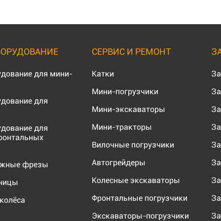
БОРУДОВАНИЕ
СЕРВИС И РЕМОНТ
З
удование для мини-
Катки
За
Мини-погрузчики
За
удование для
Мини-экскаваторы
За
Мини-тракторы
За
удование для
ронтальных
Вилочные погрузчики
За
Автогрейдеры
За
ожные фрезы
Колесные экскаваторы
За
еницы
Фронтальные погрузчики
За
колёса
Экскаваторы-погрузчики
За