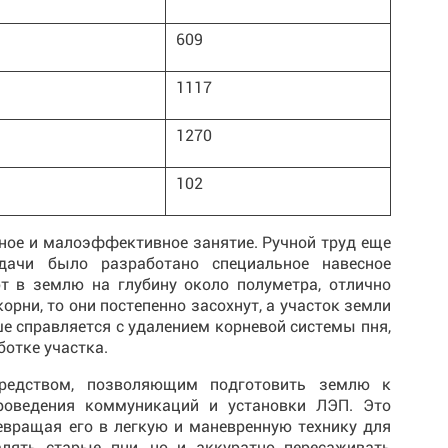
609
1117
1270
102
ое и малоэффективное занятие. Ручной труд еще
дачи было разработано специальное навесное
т в землю на глубину около полуметра, отлично
орни, то они постепенно засохнут, а участок земли
е справляется с удалением корневой системы пня,
ботке участка.
средством, позволяющим подготовить землю к
роведения коммуникаций и установки ЛЭП. Это
евращая его в легкую и маневренную технику для
лять старые пни, но и аккуратно пересаживать