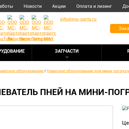
аботы
Новости
Акции
Оплата и лизинг
До
info@ms-parts.ru
Зака
РУДОВАНИЕ
ЗАПЧАСТИ
авесное оборудование
/
Навесное оборудование для мини-погруз
ЕВАТЕЛЬ ПНЕЙ НА МИНИ-ПОГ
Це