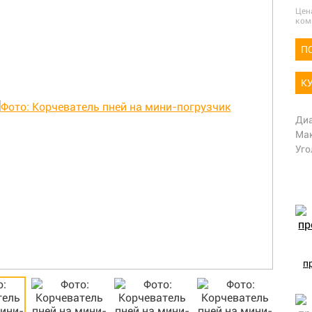
Цен
ком
П
К
Диа
Мак
Уго
п