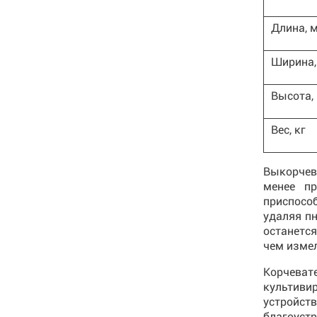
Длина, 
Ширина,
Высота,
Вес, кг
Выкорчев
менее п
приспосо
удаляя пн
останетс
чем измел
Корчева
культиви
устройст
благоуст