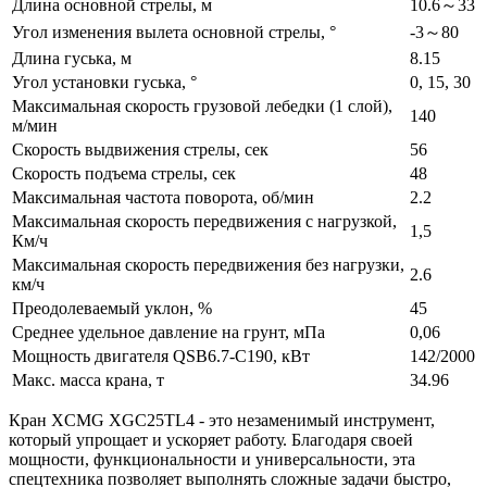
Длина основной стрелы, м
10.6～33
Угол изменения вылета основной стрелы, °
-3～80
Длина гуська, м
8.15
Угол установки гуська, °
0, 15, 30
Максимальная скорость грузовой лебедки (1 слой),
140
м/мин
Скорость выдвижения стрелы, сек
56
Скорость подъема стрелы, сек
48
Максимальная частота поворота, об/мин
2.2
Максимальная скорость передвижения с нагрузкой,
1,5
Км/ч
Максимальная скорость передвижения без нагрузки,
2.6
км/ч
Преодолеваемый уклон, %
45
Среднее удельное давление на грунт, мПа
0,06
Мощность двигателя QSB6.7-C190, кВт
142/2000
Макс. масса крана, т
34.96
Кран XCMG XGC25TL4 - это незаменимый инструмент,
который упрощает и ускоряет работу. Благодаря своей
мощности, функциональности и универсальности, эта
спецтехника позволяет выполнять сложные задачи быстро,