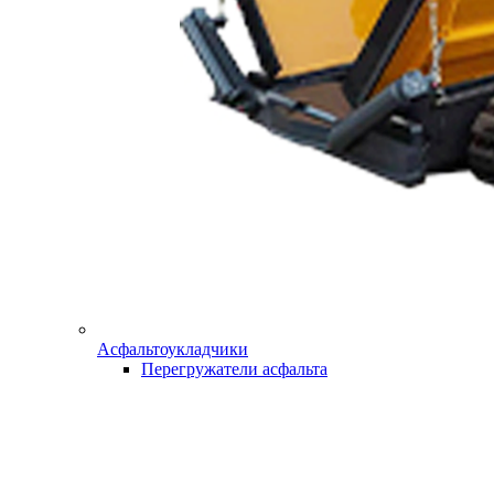
Асфальтоукладчики
Перегружатели асфальта