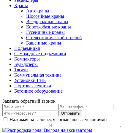
Ресайклеры
Краны
Автокраны
Шоссейные краны
Вседорожные краны
Короткобазные краны
Гусеничные краны
С телескопической стрелой
Башенные краны
Подъемники
Самоходные подъемники
Компакторы
Бульдозеры
Тягачи
Коммунальная техника
Установки ГНБ
Портовая техника
Бетонное оборудование
Заказать обратный звонок
Нажимая на галочку, я соглашаюсь с условиями
обработки
персональных данных
и
политикой конфиденциальности
.