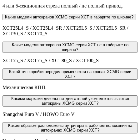
4 или 5-секционная стрела полный / не полный привод.
Какие модели автокранов XCMG серии XCT в габарите по ширине?
XCT25L4_S / XCT25L4_SR / XCT25L5_S / XCT25L5_SR /
XCT30_S / XCT70_S
Какие модели автокранов XCMG серии XCT не в габарите по
ширине?
XCT55_S / XCT75_S / XCT80_S / XCT100_S
Какой тип коробки передач применяется на кранах XCMG серии
XCT?
Механическая КПП.
Какими марками дизельных двигателей укомплектовываются
автокраны XCMG серии XCT?
Shangchai Euro V / HOWO Euro V
Каким образом расположены аутригеры в рабочем положении на
автокранах XCMG серии XCT?